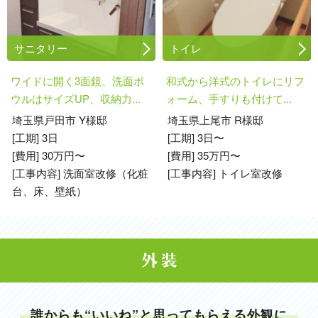
サニタリー
トイレ
ワイドに開く3面鏡、洗面ボ
和式から洋式のトイレにリフ
ウルはサイズUP、収納力...
ォーム、手すりも付けて...
埼玉県戸田市 Y様邸
埼玉県上尾市 R様邸
[工期] 3日
[工期] 3日〜
[費用] 30万円〜
[費用] 35万円〜
[工事内容] 洗面室改修（化粧
[工事内容] トイレ室改修
台、床、壁紙）
誰からも“いいね”と思ってもらえる外観に