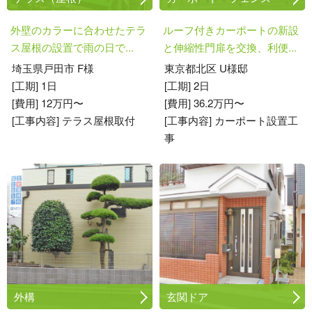
外壁のカラーに合わせたテラ
ルーフ付きカーポートの新設
ス屋根の設置で雨の日で...
と伸縮性門扉を交換、利便...
埼玉県戸田市 F様
東京都北区 U様邸
[工期] 1日
[工期] 2日
[費用] 12万円〜
[費用] 36.2万円〜
[工事内容] テラス屋根取付
[工事内容] カーポート設置工
事
外構
玄関ドア