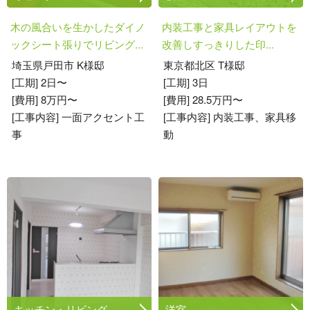
木の風合いを生かしたダイノ
内装工事と家具レイアウトを
ックシート張りでリビング...
改善しすっきりした印...
埼玉県戸田市 K様邸
東京都北区 T様邸
[工期] 2日〜
[工期] 3日
[費用] 8万円〜
[費用] 28.5万円〜
[工事内容] 一面アクセント工
[工事内容] 内装工事、家具移
事
動
キッチン・リビング
洋室