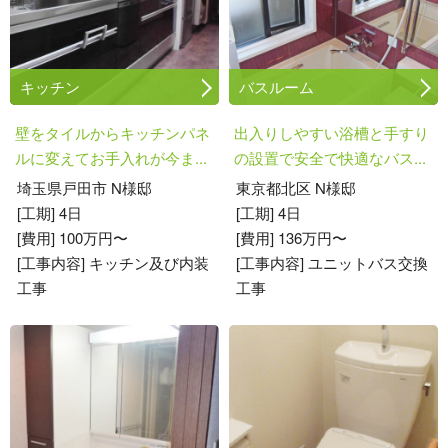
キッチン
バスルーム
壁をタイルからキッチンパネ
出入りしやすい浴槽と手すり
ルに変えてお手入れが今ま...
の設置で安全で快適なバス...
埼玉県戸田市 N様邸
東京都北区 N様邸
[工期] 4日
[工期] 4日
[費用] 100万円〜
[費用] 136万円〜
[工事内容] キッチン及び内装
[工事内容] ユニットバス交換
工事
工事