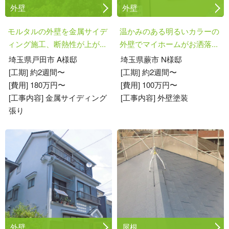
外壁
外壁
モルタルの外壁を金属サイデ
温かみのある明るいカラーの
ィング施工、断熱性が上が...
外壁でマイホームがお洒落...
埼玉県戸田市 A様邸
埼玉県蕨市 N様邸
[工期] 約2週間〜
[工期] 約2週間〜
[費用] 180万円〜
[費用] 100万円〜
[工事内容] 金属サイディング
[工事内容] 外壁塗装
張り
外壁
屋根