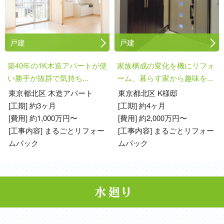
戸建
戸建
築40年の1K木造アパートが使
家族構成の変化を機にリフォ
い勝手が抜群で気持ち...
ーム、暮らす家から趣味を...
東京都北区 木造アパート
東京都北区 K様邸
[工期] 約3ヶ月
[工期] 約4ヶ月
[費用] 約1,000万円〜
[費用] 約2,000万円〜
[工事内容] まるごとリフォー
[工事内容] まるごとリフォー
ムパック
ムパック