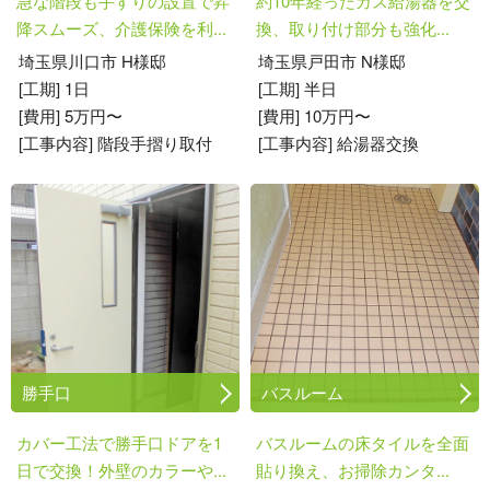
急な階段も手すりの設置で昇
約10年経ったガス給湯器を交
降スムーズ、介護保険を利...
換、取り付け部分も強化...
埼玉県川口市 H様邸
埼玉県戸田市 N様邸
[工期] 1日
[工期] 半日
[費用] 5万円〜
[費用] 10万円〜
[工事内容] 階段手摺り取付
[工事内容] 給湯器交換
勝手口
バスルーム
カバー工法で勝手口ドアを1
バスルームの床タイルを全面
日で交換！外壁のカラーや...
貼り換え、お掃除カンタ...