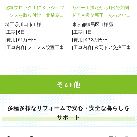
化粧ブロック上にメッシュフ
カバー工法だから1日で玄関
ェンスを取り付け、開放感...
ドア交換が完了！あっとい...
埼玉県川口市 F様
東京都練馬区 T様邸
[工期] 6日
[工期] 1日
[費用] 61万円〜
[費用] 42.3万円〜
[工事内容] フェンス設置工事
[工事内容] 玄関ドア交換工事
多種多様なリフォームで安心・安全な暮らしを
サポート